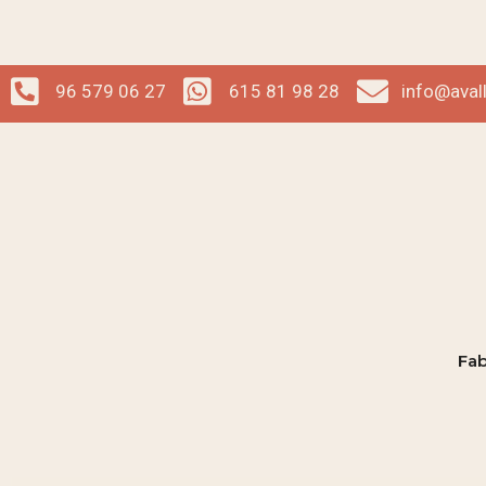
96 579 06 27
615 81 98 28
info@aval
Fab