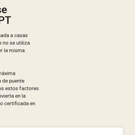
se
PT
nada a casas
 no se utiliza
er la misma
 máxima
a de puente
dos estos factores
ierta en la
o certificada en